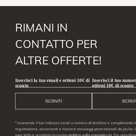
RIMANI IN
CONTATTO PER
ALTRE OFFERTE!
Inserisci la tua email e ottieni 10€ di
Inserisci il tuo numer
sconto
ottieni 10€ di sconto
ISCRIVITI
ISCRIVI
* Inserendo il tuo indirizzo email o numero di telefono e completando l
registrazione, acconsenti a ricevere messaggi promozionali da Jeulia. C
aver letto e accettato la nostra
politica sulla riservatezza
. Per annullare