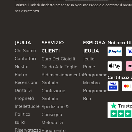
utilizza il link di disdetta presente in ogni messaggio o contatta il nostro
per assistenza.
JEULIA
SERVIZIO
ESPLORA
Noi accett
Chi Siamo
CLIENTI
JEULIA
Contattaci
Cura Dei Gioielli
Jeulia
Nostre
Guida Alle Taglie
Prime
Pietre
Ridimensionamento
Programma
Certificazi
Recensioni
Gratuito
Membro
Diritti Di
Confezione
Programma
Proprietà
Gratuita
Rep
Intellettuale
Spedizione &
Politica
Consegna
sulla
Metodo Di
Riservatezza
Pagamento