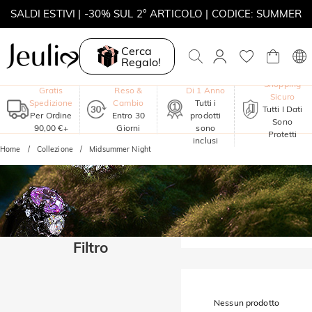
SALDI ESTIVI | -30% SUL 2° ARTICOLO | CODICE: SUMMER
MOVE MY WAY | ACQUISTA 3, COLLANA IN REGALO
Cerca
Regalo!
Garanzia
Shopping
Gratis
Reso &
Di 1 Anno
Sicuro
Spedizione
Cambio
Tutti i
Tutti I Dati
Per Ordine
Entro 30
prodotti
Sono
90,00 €+
Giorni
sono
Protetti
inclusi
Home
Collezione
Midsummer Night
Filtro
Nessun prodotto