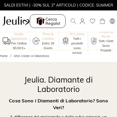
SALDI ESTIVI | -30% SUL 2° ARTICOLO | CODICE: SUMMER
MOVE MY WAY | ACQUISTA 3, COLLANA IN REGALO
Cerca
Regalo!
Garanzia
Shopping
Gratis
Reso &
Di 1 Anno
Sicuro
Spedizione
Cambio
Tutti i
Tutti I Dati
Per Ordine
Entro 30
prodotti
Sono
90,00 €+
Giorni
sono
Protetti
inclusi
Home
ietre-create-in-laboratorio
Jeulia. Diamante di
Laboratorio
Cosa Sono i Diamanti di Laboratorio? Sono
Veri?
A differenza del moissanite o della cubic zirconia, un