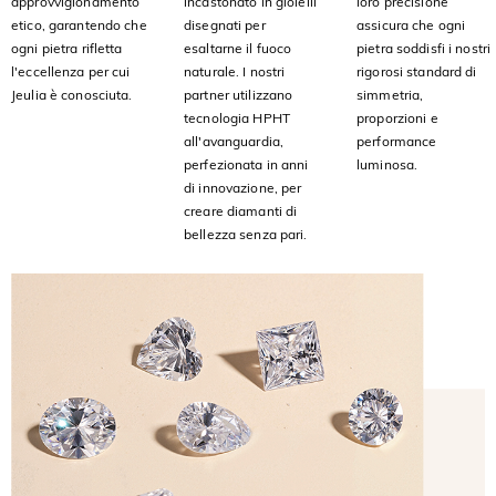
approvvigionamento
incastonato in gioielli
loro precisione
etico, garantendo che
disegnati per
assicura che ogni
ogni pietra rifletta
esaltarne il fuoco
pietra soddisfi i nostri
l'eccellenza per cui
naturale. I nostri
rigorosi standard di
Jeulia è conosciuta.
partner utilizzano
simmetria,
tecnologia HPHT
proporzioni e
all'avanguardia,
performance
perfezionata in anni
luminosa.
di innovazione, per
creare diamanti di
bellezza senza pari.