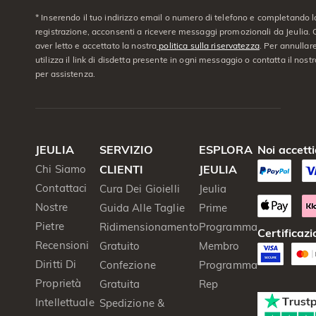
* Inserendo il tuo indirizzo email o numero di telefono e completando l
registrazione, acconsenti a ricevere messaggi promozionali da Jeulia. C
aver letto e accettato la nostra
politica sulla riservatezza
. Per annullare
utilizza il link di disdetta presente in ogni messaggio o contatta il nostro
per assistenza.
JEULIA
SERVIZIO
ESPLORA
Noi accett
Chi Siamo
CLIENTI
JEULIA
Contattaci
Cura Dei Gioielli
Jeulia
Nostre
Guida Alle Taglie
Prime
Pietre
Ridimensionamento
Programma
Certificazi
Recensioni
Gratuito
Membro
Diritti Di
Confezione
Programma
Proprietà
Gratuita
Rep
Intellettuale
Spedizione &