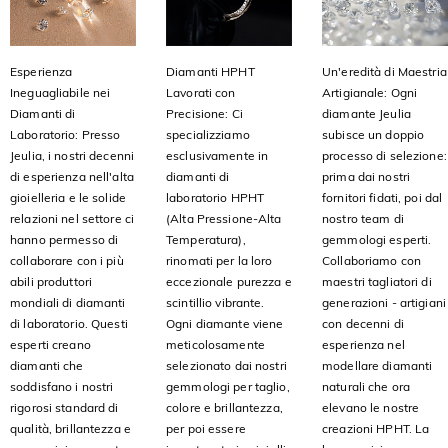
Esperienza
Diamanti HPHT
Un'eredità di Maestria
Ineguagliabile nei
Lavorati con
Artigianale: Ogni
Diamanti di
Precisione: Ci
diamante Jeulia
Laboratorio: Presso
specializziamo
subisce un doppio
Jeulia, i nostri decenni
esclusivamente in
processo di selezione:
di esperienza nell'alta
diamanti di
prima dai nostri
gioielleria e le solide
laboratorio HPHT
fornitori fidati, poi dal
relazioni nel settore ci
(Alta Pressione-Alta
nostro team di
hanno permesso di
Temperatura),
gemmologi esperti.
collaborare con i più
rinomati per la loro
Collaboriamo con
abili produttori
eccezionale purezza e
maestri tagliatori di
mondiali di diamanti
scintillio vibrante.
generazioni - artigiani
di laboratorio. Questi
Ogni diamante viene
con decenni di
esperti creano
meticolosamente
esperienza nel
diamanti che
selezionato dai nostri
modellare diamanti
soddisfano i nostri
gemmologi per taglio,
naturali che ora
rigorosi standard di
colore e brillantezza,
elevano le nostre
qualità, brillantezza e
per poi essere
creazioni HPHT. La