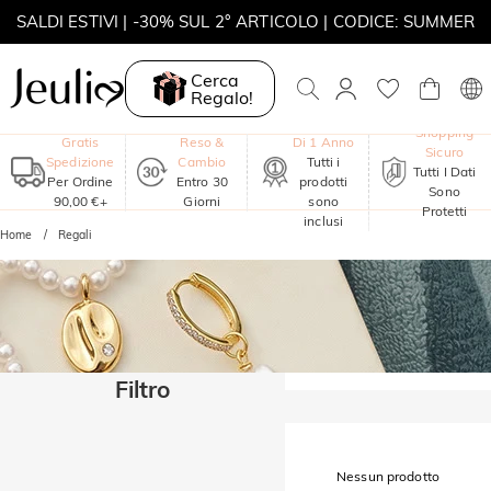
SALDI ESTIVI | -30% SUL 2° ARTICOLO | CODICE: SUMMER
MOVE MY WAY | ACQUISTA 3, COLLANA IN REGALO
Cerca
Regalo!
Garanzia
Shopping
Gratis
Reso &
Di 1 Anno
Sicuro
Spedizione
Cambio
Tutti i
Tutti I Dati
Per Ordine
Entro 30
prodotti
Sono
90,00 €+
Giorni
sono
Protetti
inclusi
Home
Regali
Filtro
Nessun prodotto