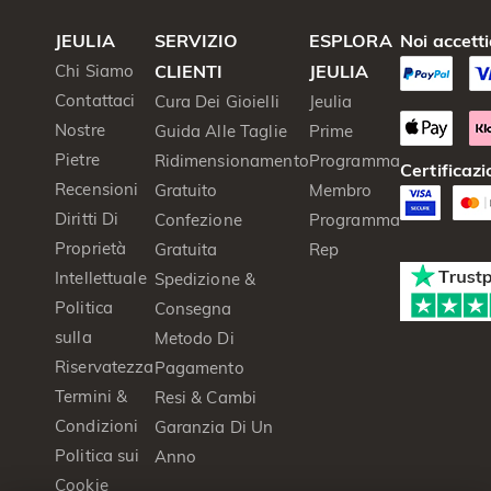
JEULIA
SERVIZIO
ESPLORA
Noi accett
Chi Siamo
CLIENTI
JEULIA
Contattaci
Cura Dei Gioielli
Jeulia
Nostre
Guida Alle Taglie
Prime
Pietre
Ridimensionamento
Programma
Certificazi
Recensioni
Gratuito
Membro
Diritti Di
Confezione
Programma
Proprietà
Gratuita
Rep
Intellettuale
Spedizione &
Politica
Consegna
sulla
Metodo Di
Riservatezza
Pagamento
Termini &
Resi & Cambi
Condizioni
Garanzia Di Un
Politica sui
Anno
Cookie