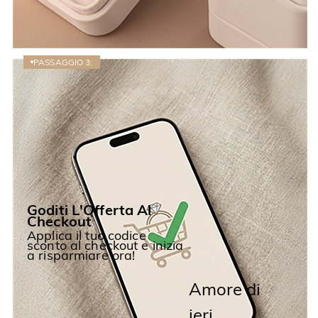
PASSAGGIO 3:
Goditi L'Offerta Al
Checkout
Applica il tuo codice
sconto al checkout e inizia
a risparmiare ora!
Amore di
ieri,