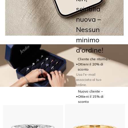
scintilla
nuova –
Nessun
minimo
d'ordine!
Cliente che ritorna –
Ottieni il 20% di
sconto
Usa l'e-mail
associata al tuo
ordine.
Nuovo cliente –
Ottieni il 15% di
sconto
Inserisci la tua e-mail
per iniziare.
Email
*