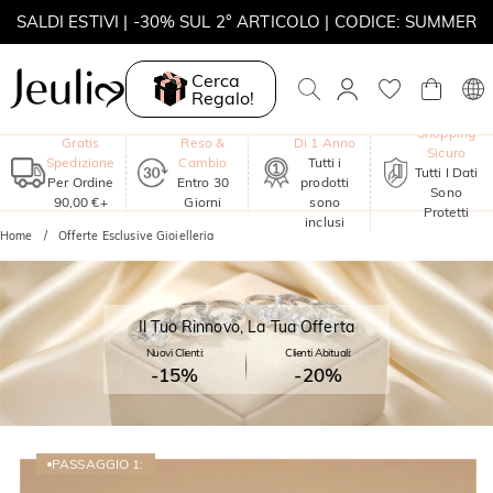
SALDI ESTIVI | -30% SUL 2° ARTICOLO | CODICE: SUMMER
MOVE MY WAY | ACQUISTA 3, COLLANA IN REGALO
Cerca
Regalo!
Garanzia
Shopping
Gratis
Reso &
Di 1 Anno
Sicuro
Spedizione
Cambio
Tutti i
Tutti I Dati
Per Ordine
Entro 30
prodotti
Sono
90,00 €+
Giorni
sono
Protetti
inclusi
Home
Offerte Esclusive Gioielleria
Il Tuo Rinnovo, La Tua Offerta
Nuovi Clienti:
Clienti Abituali:
-15%
-20%
PASSAGGIO 1: