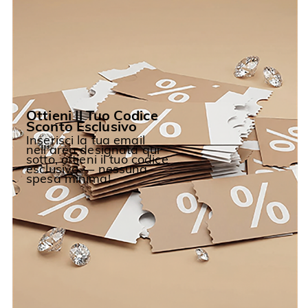
Ottieni Il Tuo Codice
Sconto Esclusivo
Inserisci la tua email
nell'area designata qui
sotto, ottieni il tuo codice
esclusivo — nessuna
spesa minima!