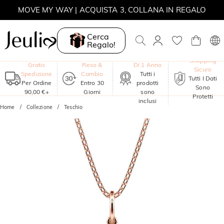
MOVE MY WAY | ACQUISTA 3, COLLANA IN REGALO
Cerca
Regalo!
Garanzia
Shopping
Gratis
Reso &
Di 1 Anno
Sicuro
Spedizione
Cambio
Tutti i
Tutti I Dati
Per Ordine
Entro 30
prodotti
Sono
90,00 €+
Giorni
sono
Protetti
inclusi
Home
Collezione
Teschio