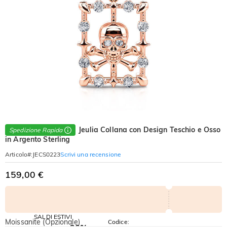
Jeulia Collana con Design Teschio e Osso
Spedizione Rapida
in Argento Sterling
Scrivi una recensione
Articolo#
:
JECS0223
159,00 €
SALDI ESTIVI
Moissanite (Opzionale)
Codice: