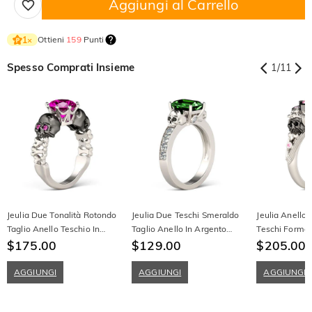
Aggiungi al Carrello
Ottieni
159
Punti
1
×
Spesso Comprati Insieme
1
/
11
Jeulia Due Tonalità Rotondo
Jeulia Due Teschi Smeraldo
Jeulia Anello
Taglio Anello Teschio In
Taglio Anello In Argento
Teschi Forma 
Argento Sterling
$175.00
Sterling
$129.00
Princess In Ar
$205.00
$
AGGIUNGI
AGGIUNGI
AGGIUNGI