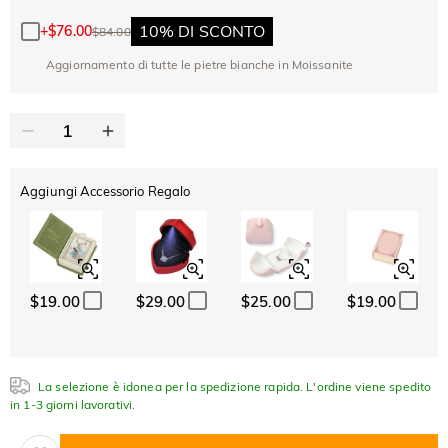
-30%
SUMMER
-10%
SUL 2°
Copia
SU TUTTO
10% DI SCONTO
+
$76.00
$84.00
ARTICOLO
Aggiornamento di tutte le pietre bianche in Moissanite
Aggiungi Accessorio Regalo
$19.00
$29.00
$25.00
$19.00
La selezione è idonea per la spedizione rapida. L'ordine viene spedito
in 1-3 giorni lavorativi.