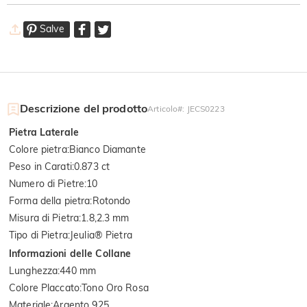
Salve
Descrizione del prodotto
Articolo#
:
JECS0223
Pietra Laterale
Colore pietra
:
Bianco Diamante
Peso in Carati
:
0.873 ct
Numero di Pietre
:
10
Forma della pietra
:
Rotondo
Misura di Pietra
:
1.8,2.3 mm
Tipo di Pietra
:
Jeulia® Pietra
Informazioni delle Collane
Lunghezza
:
440 mm
Colore Placcato
:
Tono Oro Rosa
Materiale
:
Argento 925