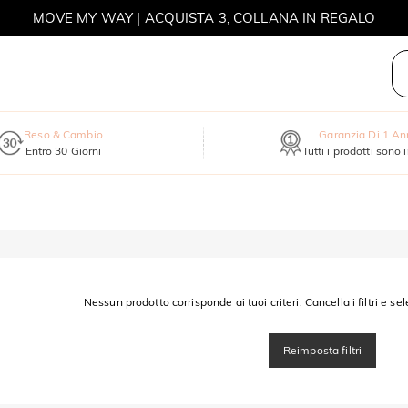
MOVE MY WAY | ACQUISTA 3, COLLANA IN REGALO
Reso & Cambio
Garanzia Di 1 A
Entro 30 Giorni
Tutti i prodotti sono 
Nessun prodotto corrisponde ai tuoi criteri. Cancella i filtri e sel
Reimposta filtri