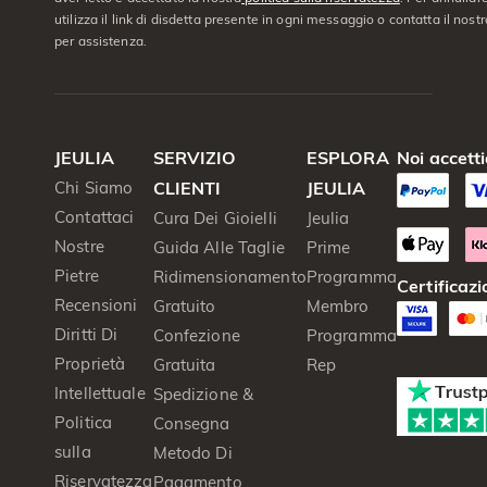
utilizza il link di disdetta presente in ogni messaggio o contatta il nostro
per assistenza.
JEULIA
SERVIZIO
ESPLORA
Noi accett
Chi Siamo
CLIENTI
JEULIA
Contattaci
Cura Dei Gioielli
Jeulia
Nostre
Guida Alle Taglie
Prime
Pietre
Ridimensionamento
Programma
Certificazi
Recensioni
Gratuito
Membro
Diritti Di
Confezione
Programma
Proprietà
Gratuita
Rep
Intellettuale
Spedizione &
Politica
Consegna
sulla
Metodo Di
Riservatezza
Pagamento