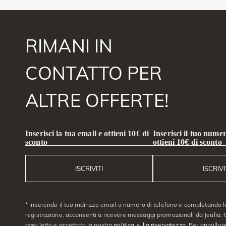
RIMANI IN
CONTATTO PER
ALTRE OFFERTE!
Inserisci la tua email e ottieni 10€ di
Inserisci il tuo numer
sconto
ottieni 10€ di sconto
ISCRIVITI
ISCRIVI
* Inserendo il tuo indirizzo email o numero di telefono e completando l
registrazione, acconsenti a ricevere messaggi promozionali da Jeulia. C
aver letto e accettato la nostra
politica sulla riservatezza
. Per annullare