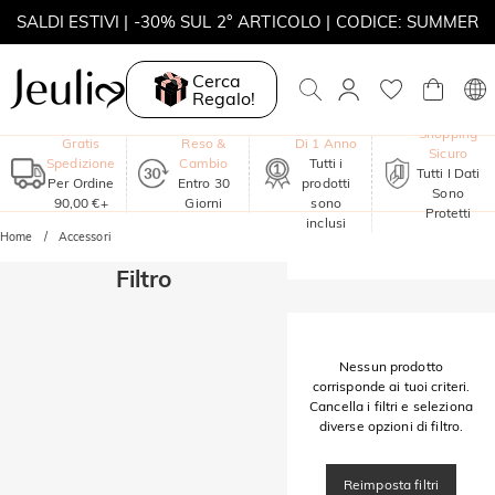
SALDI ESTIVI | -30% SUL 2° ARTICOLO | CODICE: SUMMER
MOVE MY WAY | ACQUISTA 3, COLLANA IN REGALO
Cerca
Regalo!
Garanzia
Shopping
Gratis
Reso &
Di 1 Anno
Sicuro
Spedizione
Cambio
Tutti i
Tutti I Dati
Per Ordine
Entro 30
prodotti
Sono
90,00 €+
Giorni
sono
Protetti
inclusi
Home
Accessori
Filtro
Nessun prodotto
corrisponde ai tuoi criteri.
Cancella i filtri e seleziona
diverse opzioni di filtro.
Reimposta filtri