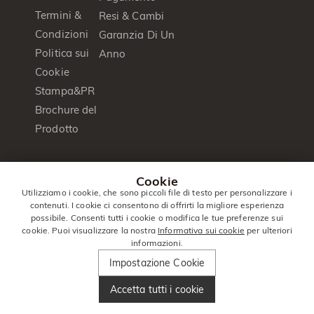
Termini &
Resi & Cambi
Condizioni
Garanzia Di Un
Politica sui
Anno
Cookie
Stampa&PR
Brochure del
Prodotto
© 2014 -
Jeulia
. Tutti I Diritti
Cookie
2026
Jewelry
Riservati.
Utilizziamo i cookie, che sono piccoli file di testo per personalizzare i
contenuti. I cookie ci consentono di offrirti la migliore esperienza
Italia
|
Italiano(it)
|
EUR
€
possibile. Consenti tutti i cookie o modifica le tue preferenze sui
cookie. Puoi visualizzare la nostra
Informativa sui cookie
per ulteriori
informazioni.
Impostazione Cookie
Accetta tutti i cookie