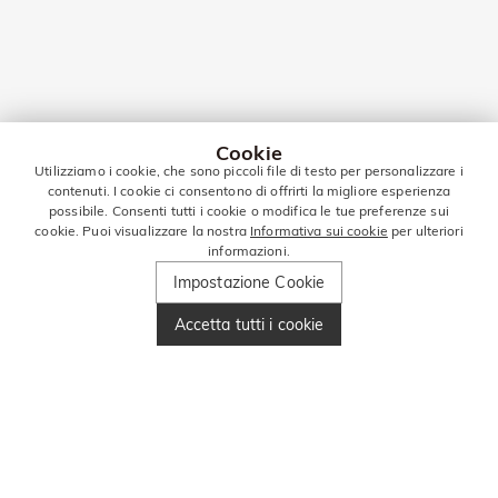
Cookie
Utilizziamo i cookie, che sono piccoli file di testo per personalizzare i
contenuti. I cookie ci consentono di offrirti la migliore esperienza
possibile. Consenti tutti i cookie o modifica le tue preferenze sui
cookie. Puoi visualizzare la nostra
Informativa sui cookie
per ulteriori
informazioni.
Impostazione Cookie
Accetta tutti i cookie
Amore
Ricca di colori e scintille, la nostra Collezione Amore è senza
stagione e senza tempo. La nostra esclusiva Collezione