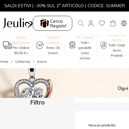
SALDI ESTIVI | -30% SUL 2° ARTICOLO | CODICE: SUMMER
MOVE MY WAY | ACQUISTA 3, COLLANA IN REGALO
Cerca
Regalo!
Garanzia
Shopping
Gratis
Reso &
Di 1 Anno
Sicuro
Spedizione
Cambio
Tutti i
Tutti I Dati
Per Ordine
Entro 30
prodotti
Sono
90,00 €+
Giorni
sono
Protetti
inclusi
Home
Collezione
Amore
Filtro
Nessun prodotto