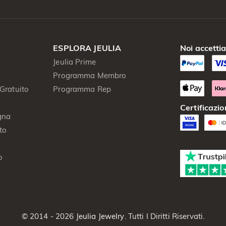
ESPLORA JEULIA
Noi accetti
Jeulia Prime
Programma Membro
Gratuito
Programma Rep
Certificazio
gna
to
o
© 2014 - 2026
Jeulia Jewelry
. Tutti I Diritti Riservati.