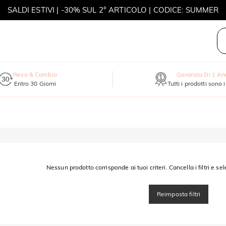
SALDI ESTIVI | -30% SUL 2° ARTICOLO | CODICE: SUMMER
MOVE MY WAY | ACQUISTA 3, COLLANA IN REGALO
Reso & Cambio
Garanzia Di 1 A
Entro 30 Giorni
Tutti i prodotti sono 
Nessun prodotto corrisponde ai tuoi criteri. Cancella i filtri e sel
Reimposta filtri