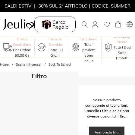
SALDI ESTIVI | -30% SUL 2° ARTICOLO | CODICE: SUMMER
MOVE MY WAY | ACQUISTA 3, COLLANA IN REGALO
Cerca
Regalo!
Garanzia
Shopping
Gratis
Reso &
Di 1 Anno
Sicuro
Spedizione
Cambio
Tutti i
Tutti I Dati
Per Ordine
Entro 30
prodotti
Sono
90,00 €+
Giorni
sono
Protetti
inclusi
Home
Scelte influencer
Back To School
Filtro
Nessun prodotto
corrisponde ai tuoi criteri.
Cancella i filtri e seleziona
diverse opzioni di filtro.
Reimposta filtri