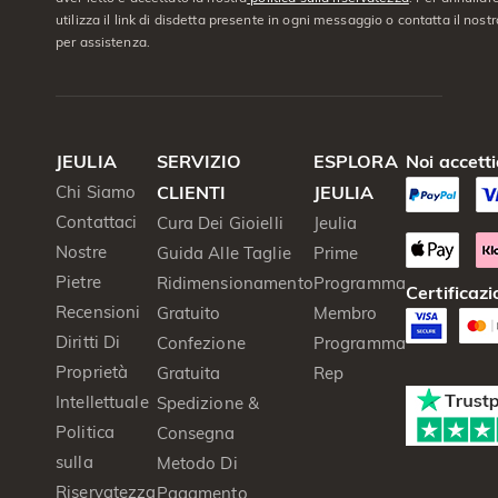
utilizza il link di disdetta presente in ogni messaggio o contatta il nostro
per assistenza.
JEULIA
SERVIZIO
ESPLORA
Noi accett
Chi Siamo
CLIENTI
JEULIA
Contattaci
Cura Dei Gioielli
Jeulia
Nostre
Guida Alle Taglie
Prime
Pietre
Ridimensionamento
Programma
Certificazi
Recensioni
Gratuito
Membro
Diritti Di
Confezione
Programma
Proprietà
Gratuita
Rep
Intellettuale
Spedizione &
Politica
Consegna
sulla
Metodo Di
Riservatezza
Pagamento