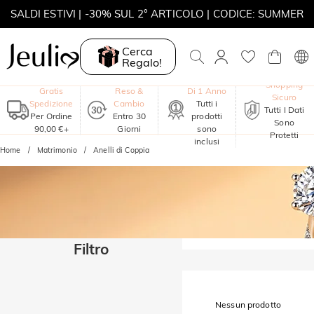
SALDI ESTIVI | -30% SUL 2° ARTICOLO | CODICE: SUMMER
MOVE MY WAY | ACQUISTA 3, COLLANA IN REGALO
Cerca
Regalo!
Garanzia
Shopping
Gratis
Reso &
Di 1 Anno
Sicuro
Spedizione
Cambio
Tutti i
Tutti I Dati
Per Ordine
Entro 30
prodotti
Sono
90,00 €+
Giorni
sono
Protetti
inclusi
Home
Matrimonio
Anelli di Coppia
Filtro
Nessun prodotto