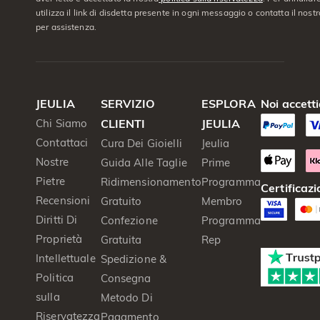
utilizza il link di disdetta presente in ogni messaggio o contatta il nostro
per assistenza.
JEULIA
SERVIZIO
ESPLORA
Noi accett
Chi Siamo
CLIENTI
JEULIA
Contattaci
Cura Dei Gioielli
Jeulia
Nostre
Guida Alle Taglie
Prime
Pietre
Ridimensionamento
Programma
Certificazi
Recensioni
Gratuito
Membro
Diritti Di
Confezione
Programma
Proprietà
Gratuita
Rep
Intellettuale
Spedizione &
Politica
Consegna
sulla
Metodo Di
Riservatezza
Pagamento