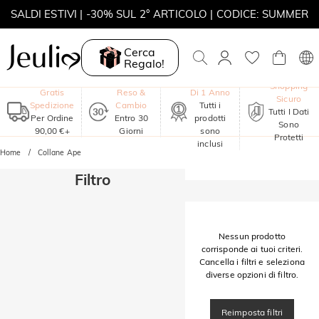
SALDI ESTIVI | -30% SUL 2° ARTICOLO | CODICE: SUMMER
MOVE MY WAY | ACQUISTA 3, COLLANA IN REGALO
Cerca
Regalo!
Garanzia
Shopping
Gratis
Reso &
Di 1 Anno
Sicuro
Spedizione
Cambio
Tutti i
Tutti I Dati
Per Ordine
Entro 30
prodotti
Sono
90,00 €+
Giorni
sono
Protetti
inclusi
Home
Collane Ape
Filtro
Nessun prodotto
corrisponde ai tuoi criteri.
Cancella i filtri e seleziona
diverse opzioni di filtro.
Reimposta filtri