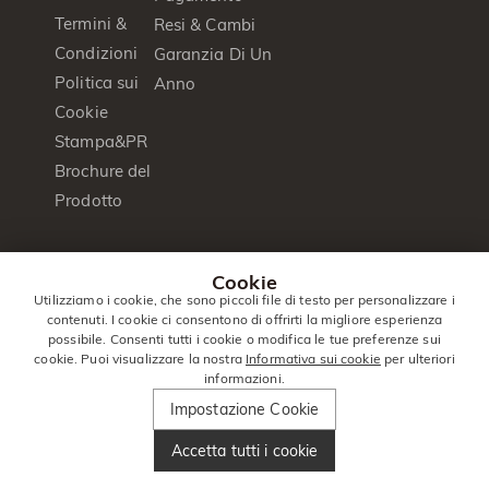
Termini &
Resi & Cambi
Condizioni
Garanzia Di Un
Politica sui
Anno
Cookie
Stampa&PR
Brochure del
Prodotto
© 2014 -
Jeulia
. Tutti I Diritti
Cookie
2026
Jewelry
Riservati.
Utilizziamo i cookie, che sono piccoli file di testo per personalizzare i
contenuti. I cookie ci consentono di offrirti la migliore esperienza
Italia
|
Italiano(it)
|
EUR
€
possibile. Consenti tutti i cookie o modifica le tue preferenze sui
cookie. Puoi visualizzare la nostra
Informativa sui cookie
per ulteriori
informazioni.
Impostazione Cookie
Accetta tutti i cookie