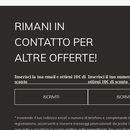
RIMANI IN
CONTATTO PER
ALTRE OFFERTE!
Inserisci la tua email e ottieni 10€ di
Inserisci il tuo numer
sconto
ottieni 10€ di sconto
ISCRIVITI
ISCRIVI
* Inserendo il tuo indirizzo email o numero di telefono e completando l
registrazione, acconsenti a ricevere messaggi promozionali da Jeulia. C
aver letto e accettato la nostra
politica sulla riservatezza
. Per annullare