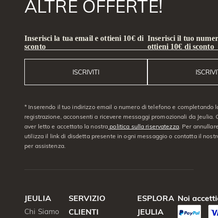
ALTRE OFFERTE!
Inserisci la tua email e ottieni 10€ di
Inserisci il tuo numer
sconto
ottieni 10€ di sconto
ISCRIVITI
ISCRIVI
* Inserendo il tuo indirizzo email o numero di telefono e completando l
registrazione, acconsenti a ricevere messaggi promozionali da Jeulia. C
aver letto e accettato la nostra
politica sulla riservatezza
. Per annullare
utilizza il link di disdetta presente in ogni messaggio o contatta il nostro
per assistenza.
JEULIA
SERVIZIO
ESPLORA
Noi accett
Chi Siamo
CLIENTI
JEULIA