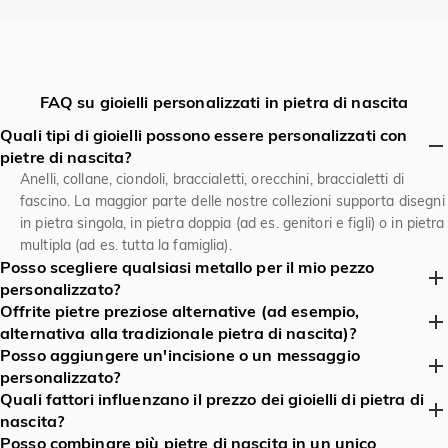
FAQ su gioielli personalizzati in pietra di nascita
Quali tipi di gioielli possono essere personalizzati con
pietre di nascita?
Anelli, collane, ciondoli, braccialetti, orecchini, braccialetti di
fascino. La maggior parte delle nostre collezioni supporta disegni
in pietra singola, in pietra doppia (ad es. genitori e figli) o in pietra
multipla (ad es. tutta la famiglia).
Posso scegliere qualsiasi metallo per il mio pezzo
personalizzato?
Offrite pietre preziose alternative (ad esempio,
- Sì! Scegli tra oro giallo 14 o 18 carati, oro bianco, oro rosa,
alternativa alla tradizionale pietra di nascita)?
platino, argento o la nostra lega ipoallergena di palladio. Alcuni
Posso aggiungere un'incisione o un messaggio
metalli hanno un peso minimo di ordine per determinati disegni.
Assolutamente. Jeulia Jewelry offre una gamma completa di
personalizzato?
pietre preziose (zaffiro, ametista, granato, ecc.) e alternative
Quali fattori influenzano il prezzo dei gioielli di pietra di
coltivate in laboratorio, oltre a opzioni semipreziose come opalo,
- Sì. Tutti i pezzi possono essere incisi all'interno di un anello, sul
nascita?
pietra di luna o persino zirconia cubica se preferisci una scintilla
retro di un ciondolo o su una piastra di fascino. I caratteri max
Posso combinare più pietre di nascita in un unico
più economica.
possono essere incisi in gioielli sono dipendono dallo stile e
Tipo e peso del metallo, dimensioni e qualità delle pietre preziose,