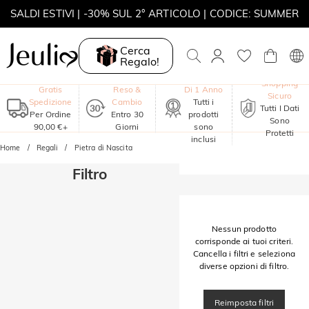
SALDI ESTIVI | -30% SUL 2° ARTICOLO | CODICE: SUMMER
MOVE MY WAY | ACQUISTA 3, COLLANA IN REGALO
Cerca
Regalo!
Garanzia
Shopping
Gratis
Reso &
Di 1 Anno
Sicuro
Spedizione
Cambio
Tutti i
Tutti I Dati
Per Ordine
Entro 30
prodotti
Sono
90,00 €+
Giorni
sono
Protetti
inclusi
Home
Regali
Pietra di Nascita
Filtro
Nessun prodotto
corrisponde ai tuoi criteri.
Cancella i filtri e seleziona
diverse opzioni di filtro.
Reimposta filtri