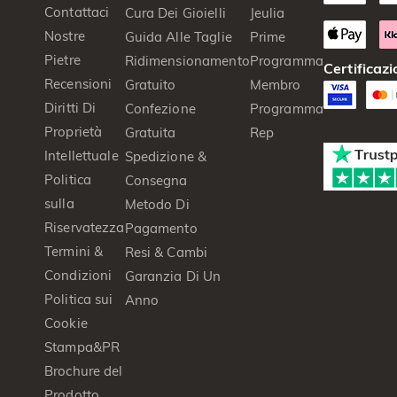
Contattaci
Cura Dei Gioielli
Jeulia
Nostre
Guida Alle Taglie
Prime
Pietre
Ridimensionamento
Programma
Certificazi
Recensioni
Gratuito
Membro
Diritti Di
Confezione
Programma
Proprietà
Gratuita
Rep
Intellettuale
Spedizione &
Politica
Consegna
sulla
Metodo Di
Riservatezza
Pagamento
Termini &
Resi & Cambi
Condizioni
Garanzia Di Un
Politica sui
Anno
Cookie
Stampa&PR
Brochure del
Prodotto