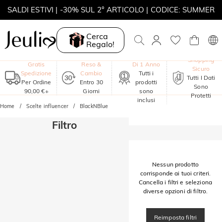
SALDI ESTIVI | -30% SUL 2° ARTICOLO | CODICE: SUMMER
MOVE MY WAY | ACQUISTA 3, COLLANA IN REGALO
Cerca
Regalo!
Garanzia
Shopping
Gratis
Reso &
Di 1 Anno
Sicuro
Spedizione
Cambio
Tutti i
Tutti I Dati
Per Ordine
Entro 30
prodotti
Sono
90,00 €+
Giorni
sono
Protetti
inclusi
Home
Scelte influencer
BlackNBlue
Filtro
Nessun prodotto
corrisponde ai tuoi criteri.
Cancella i filtri e seleziona
diverse opzioni di filtro.
Reimposta filtri