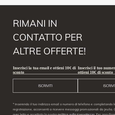
RIMANI IN
CONTATTO PER
ALTRE OFFERTE!
Inserisci la tua email e ottieni 10€ di
Inserisci il tuo numer
sconto
ottieni 10€ di sconto
ISCRIVITI
ISCRIVI
* Inserendo il tuo indirizzo email o numero di telefono e completando l
registrazione, acconsenti a ricevere messaggi promozionali da Jeulia. C
aver letto e accettato la nostra
politica sulla riservatezza
. Per annullare