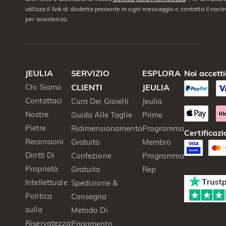
utilizza il link di disdetta presente in ogni messaggio o contatta il nostro
per assistenza.
JEULIA
SERVIZIO
ESPLORA
Noi accett
Chi Siamo
CLIENTI
JEULIA
Contattaci
Cura Dei Gioielli
Jeulia
Nostre
Guida Alle Taglie
Prime
Pietre
Ridimensionamento
Programma
Certificazi
Recensioni
Gratuito
Membro
Diritti Di
Confezione
Programma
Proprietà
Gratuita
Rep
Intellettuale
Spedizione &
Politica
Consegna
sulla
Metodo Di
Riservatezza
Pagamento