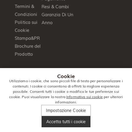
Termini &
Resi & Cambi
Condizioni
Garanzia Di Un
Politica sui
Anno
Cookie
Stampa&PR
Brochure del
Prodotto
© 2014 -
Jeulia
. Tutti I Diritti
Cookie
2026
Jewelry
Riservati.
Utilizziamo i cookie, che sono piccoli file di testo per personalizzare i
contenuti. I cookie ci consentono di offrirti la migliore esperienza
Italia
|
Italiano(it)
|
EUR
€
possibile. Consenti tutti i cookie o modifica le tue preferenze sui
cookie. Puoi visualizzare la nostra
Informativa sui cookie
per ulteriori
informazioni.
Impostazione Cookie
Accetta tutti i cookie