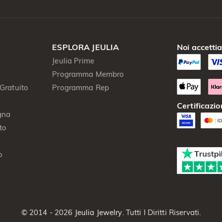
ESPLORA JEULIA
Noi accetti
Jeulia Prime
Programma Membro
Gratuito
Programma Rep
Certificazio
gna
to
o
© 2014 - 2026
Jeulia Jewelry
. Tutti I Diritti Riservati.