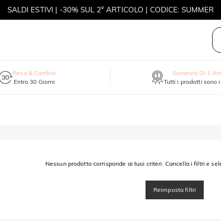
SALDI ESTIVI | -30% SUL 2° ARTICOLO | CODICE: SUMMER
MOVE MY WAY | ACQUISTA 3, COLLANA IN REGALO
Reso & Cambio
Garanzia Di 1 A
Entro 30 Giorni
Tutti i prodotti sono 
Nessun prodotto corrisponde ai tuoi criteri. Cancella i filtri e sel
Reimposta filtri