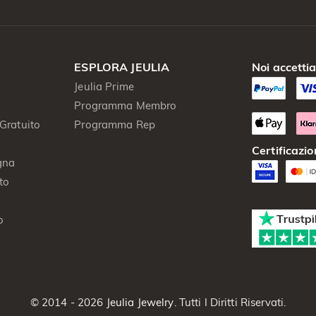
ESPLORA JEULIA
Noi accetti
Jeulia Prime
Programma Membro
Gratuito
Programma Rep
Certificazio
gna
to
o
© 2014 - 2026
Jeulia Jewelry
. Tutti I Diritti Riservati.