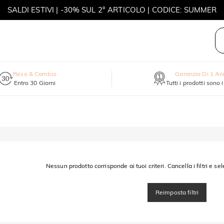
SALDI ESTIVI | -30% SUL 2° ARTICOLO | CODICE: SUMMER
MOVE MY WAY | ACQUISTA 3, COLLANA IN REGALO
Reso & Cambio
Garanzia Di 1 A
Entro 30 Giorni
Tutti i prodotti sono 
Nessun prodotto corrisponde ai tuoi criteri. Cancella i filtri e sel
Reimposta filtri