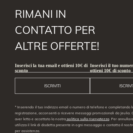
RIMANI IN
CONTATTO PER
ALTRE OFFERTE!
Inserisci la tua email e ottieni 10€ di
Inserisci il tuo numer
sconto
ottieni 10€ di sconto
ISCRIVITI
ISCRIVI
* Inserendo il tuo indirizzo email o numero di telefono e completando l
registrazione, acconsenti a ricevere messaggi promozionali da Jeulia. C
aver letto e accettato la nostra
politica sulla riservatezza
. Per annullare
utilizza il link di disdetta presente in ogni messaggio o contatta il nostro
per assistenza.