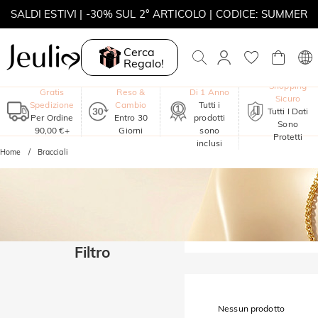
SALDI ESTIVI | -30% SUL 2° ARTICOLO | CODICE: SUMMER
MOVE MY WAY | ACQUISTA 3, COLLANA IN REGALO
Cerca
Regalo!
Garanzia
Shopping
Gratis
Reso &
Di 1 Anno
Sicuro
Spedizione
Cambio
Tutti i
Tutti I Dati
Per Ordine
Entro 30
prodotti
Sono
90,00 €+
Giorni
sono
Protetti
inclusi
Home
Bracciali
Filtro
Nessun prodotto