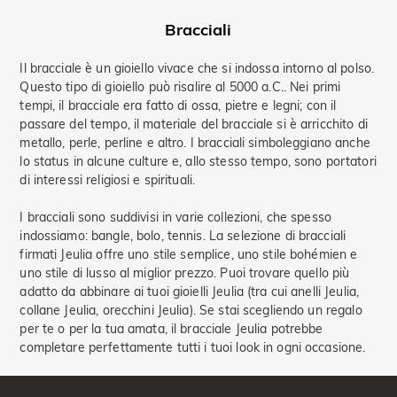
Bracciali
Il bracciale è un gioiello vivace che si indossa intorno al polso.
Questo tipo di gioiello può risalire al 5000 a.C.. Nei primi
tempi, il bracciale era fatto di ossa, pietre e legni; con il
passare del tempo, il materiale del bracciale si è arricchito di
metallo, perle, perline e altro. I bracciali simboleggiano anche
lo status in alcune culture e, allo stesso tempo, sono portatori
di interessi religiosi e spirituali.
I bracciali sono suddivisi in varie collezioni, che spesso
indossiamo: bangle, bolo, tennis. La selezione di bracciali
firmati Jeulia offre uno stile semplice, uno stile bohémien e
uno stile di lusso al miglior prezzo. Puoi trovare quello più
adatto da abbinare ai tuoi gioielli Jeulia (tra cui anelli Jeulia,
collane Jeulia, orecchini Jeulia). Se stai scegliendo un regalo
per te o per la tua amata, il bracciale Jeulia potrebbe
completare perfettamente tutti i tuoi look in ogni occasione.