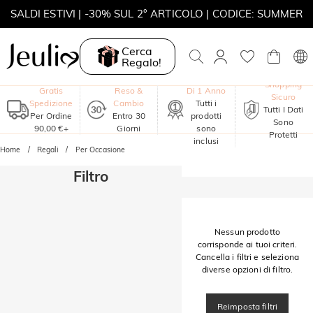
SALDI ESTIVI | -30% SUL 2° ARTICOLO | CODICE: SUMMER
MOVE MY WAY | ACQUISTA 3, COLLANA IN REGALO
Cerca
Regalo!
Garanzia
Shopping
Gratis
Reso &
Di 1 Anno
Sicuro
Spedizione
Cambio
Tutti i
Tutti I Dati
Per Ordine
Entro 30
prodotti
Sono
90,00 €+
Giorni
sono
Protetti
inclusi
Home
Regali
Per Occasione
Filtro
Nessun prodotto
corrisponde ai tuoi criteri.
Cancella i filtri e seleziona
diverse opzioni di filtro.
Reimposta filtri