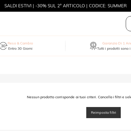
SALDI ESTIVI | -30% SUL 2° ARTICOLO | CODICE: SUMMER
MOVE MY WAY | ACQUISTA 3, COLLANA IN REGALO
Reso & Cambio
Garanzia Di 1 A
Entro 30 Giorni
Tutti i prodotti sono 
Nessun prodotto corrisponde ai tuoi criteri. Cancella i filtri e sel
Reimposta filtri