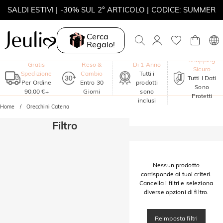
SALDI ESTIVI | -30% SUL 2° ARTICOLO | CODICE: SUMMER
MOVE MY WAY | ACQUISTA 3, COLLANA IN REGALO
Cerca
Regalo!
Garanzia
Shopping
Gratis
Reso &
Di 1 Anno
Sicuro
Spedizione
Cambio
Tutti i
Tutti I Dati
Per Ordine
Entro 30
prodotti
Sono
90,00 €+
Giorni
sono
Protetti
inclusi
Home
Orecchini Catena
Filtro
Nessun prodotto
corrisponde ai tuoi criteri.
Cancella i filtri e seleziona
diverse opzioni di filtro.
Reimposta filtri