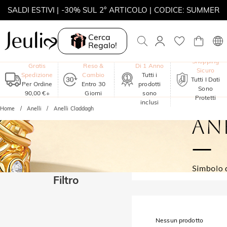
SALDI ESTIVI | -30% SUL 2° ARTICOLO | CODICE: SUMMER
MOVE MY WAY | ACQUISTA 3, COLLANA IN REGALO
Cerca
Regalo!
Garanzia
Shopping
Gratis
Reso &
Di 1 Anno
Sicuro
Spedizione
Cambio
Tutti i
Tutti I Dati
Per Ordine
Entro 30
prodotti
Sono
90,00 €+
Giorni
sono
Protetti
inclusi
Home
Anelli
Anelli Claddagh
Filtro
Nessun prodotto