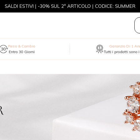
SALDI ESTIVI | -30% SUL 2° ARTICOLO | CODICE: SUMMER
MOVE MY WAY | ACQUISTA 3, COLLANA IN REGALO
Reso & Cambio
Garanzia Di 1 A
Entro 30 Giorni
Tutti i prodotti sono 