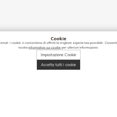
Cookie
tenuti. I cookie ci consentono di offrirti la migliore esperienza possibile. Consent
nostra
Informativa sui cookie
per ulteriori informazioni.
Impostazione Cookie
Accetta tutti i cookie
PER ALTRE OFFERTE!
Inserisci il tuo numero di telefono e ottieni 10€ di