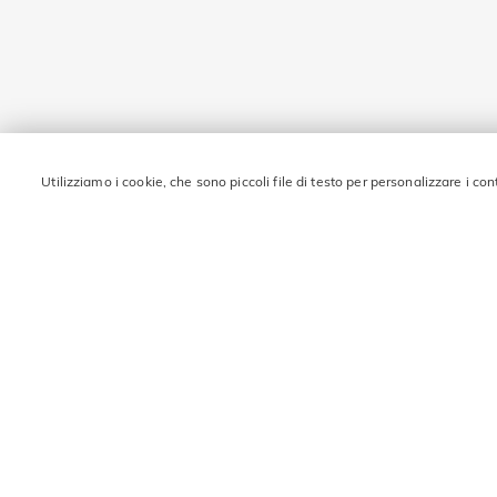
Utilizziamo i cookie, che sono piccoli file di testo per personalizzare i con
RIMANI IN CONTATTO 
Inserisci la tua email e ottieni 10€ di sconto