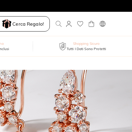
Cerca Regalo!
nno
Shopping Sicuro
inclusi
Tutti I Dati Sono Protetti