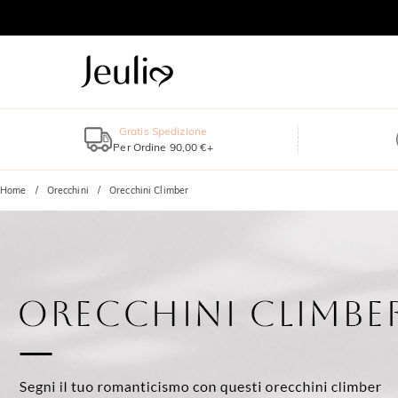
Gratis Spedizione
Per Ordine 90,00 €+
Home
Orecchini
Orecchini Climber