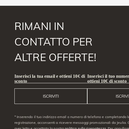
RIMANI IN
CONTATTO PER
ALTRE OFFERTE!
Inserisci la tua email e ottieni 10€ di
Inserisci il tuo numer
sconto
ottieni 10€ di sconto
ISCRIVITI
ISCRIVI
* Inserendo il tuo indirizzo email o numero di telefono e completando l
registrazione, acconsenti a ricevere messaggi promozionali da Jeulia. C
aver letto e accettato la nostra
politica sulla riservatezza
. Per annullare