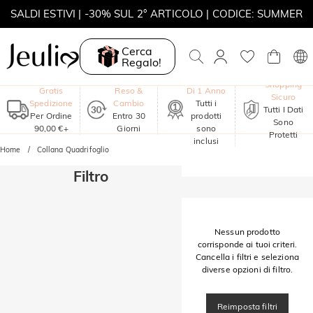
SALDI ESTIVI | -30% SUL 2° ARTICOLO | CODICE: SUMMER
MOVE MY WAY | ACQUISTA 3, COLLANA IN REGALO
Cerca
Regalo!
Garanzia
Shopping
Gratis
Reso &
Di 1 Anno
Sicuro
Spedizione
Cambio
Tutti i
Tutti I Dati
Per Ordine
Entro 30
prodotti
Sono
90,00 €+
Giorni
sono
Protetti
inclusi
Home
Collana Quadrifoglio
Filtro
Nessun prodotto
corrisponde ai tuoi criteri.
Cancella i filtri e seleziona
diverse opzioni di filtro.
Reimposta filtri