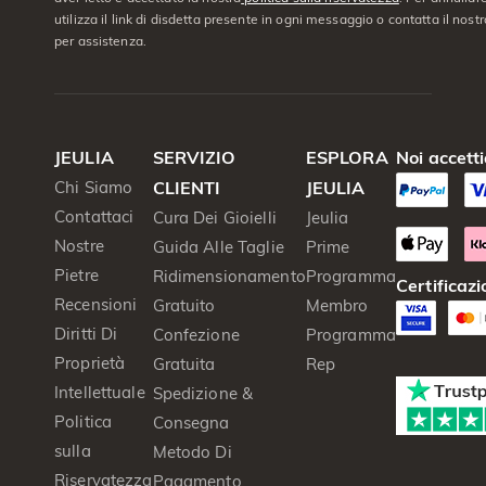
utilizza il link di disdetta presente in ogni messaggio o contatta il nostro
per assistenza.
JEULIA
SERVIZIO
ESPLORA
Noi accett
Chi Siamo
CLIENTI
JEULIA
Contattaci
Cura Dei Gioielli
Jeulia
Nostre
Guida Alle Taglie
Prime
Pietre
Ridimensionamento
Programma
Certificazi
Recensioni
Gratuito
Membro
Diritti Di
Confezione
Programma
Proprietà
Gratuita
Rep
Intellettuale
Spedizione &
Politica
Consegna
sulla
Metodo Di
Riservatezza
Pagamento