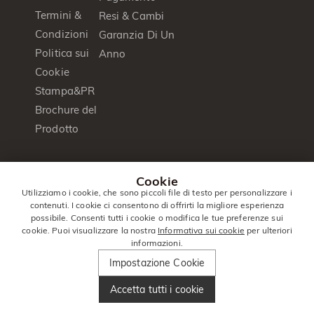
Termini &
Resi & Cambi
Condizioni
Garanzia Di Un
Politica sui
Anno
Cookie
Stampa&PR
Brochure del
Prodotto
© 2014 -
Jeulia
. Tutti I Diritti
Cookie
2026
Jewelry
Riservati.
Utilizziamo i cookie, che sono piccoli file di testo per personalizzare i
contenuti. I cookie ci consentono di offrirti la migliore esperienza
Italia
|
Italiano(it)
|
EUR
€
possibile. Consenti tutti i cookie o modifica le tue preferenze sui
cookie. Puoi visualizzare la nostra
Informativa sui cookie
per ulteriori
informazioni.
Impostazione Cookie
Accetta tutti i cookie