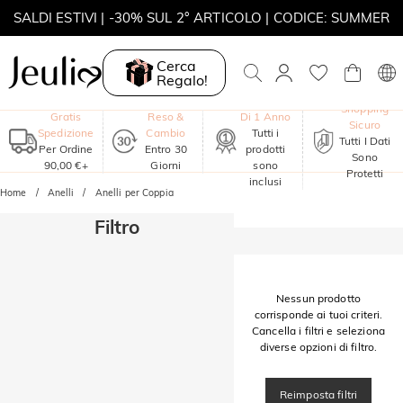
SALDI ESTIVI | -30% SUL 2° ARTICOLO | CODICE: SUMMER
MOVE MY WAY | ACQUISTA 3, COLLANA IN REGALO
Cerca
Regalo!
Garanzia
Shopping
Gratis
Reso &
Di 1 Anno
Sicuro
Spedizione
Cambio
Tutti i
Tutti I Dati
Per Ordine
Entro 30
prodotti
Sono
90,00 €+
Giorni
sono
Protetti
inclusi
Home
Anelli
Anelli per Coppia
Filtro
Nessun prodotto
corrisponde ai tuoi criteri.
Cancella i filtri e seleziona
diverse opzioni di filtro.
Reimposta filtri