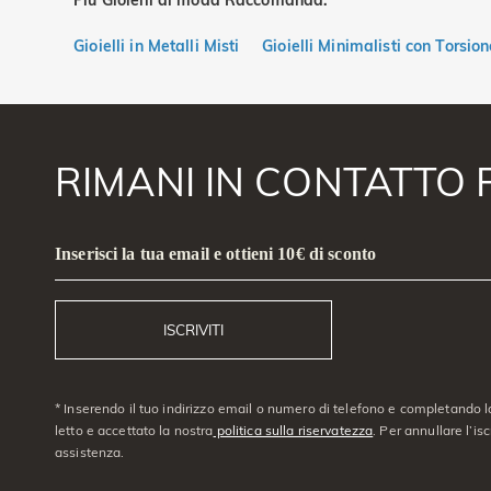
Più Gioielli di moda Raccomanda:
Gioielli in Metalli Misti
Gioielli Minimalisti con Torsion
RIMANI IN CONTATTO 
Inserisci la tua email e ottieni 10€ di sconto
ISCRIVITI
* Inserendo il tuo indirizzo email o numero di telefono e completando l
letto e accettato la nostra
politica sulla riservatezza
. Per annullare l’is
assistenza.