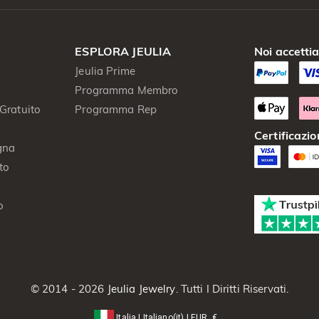
ESPLORA JEULIA
Noi accetti
Jeulia Prime
Programma Membro
Gratuito
Programma Rep
Certificazio
gna
to
o
© 2014 - 2026
Jeulia Jewelry
. Tutti I Diritti Riservati.
Italia
|
Italiano(it)
|
EUR
€