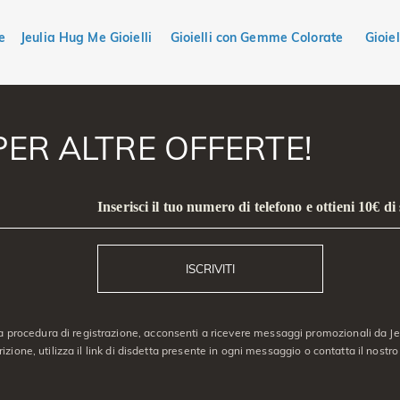
e
Jeulia Hug Me Gioielli
Gioielli con Gemme Colorate
Gioiel
PER ALTRE OFFERTE!
Inserisci il tuo numero di telefono e ottieni 10€ di
ISCRIVITI
a procedura di registrazione, acconsenti a ricevere messaggi promozionali da Jeu
crizione, utilizza il link di disdetta presente in ogni messaggio o contatta il nostro 