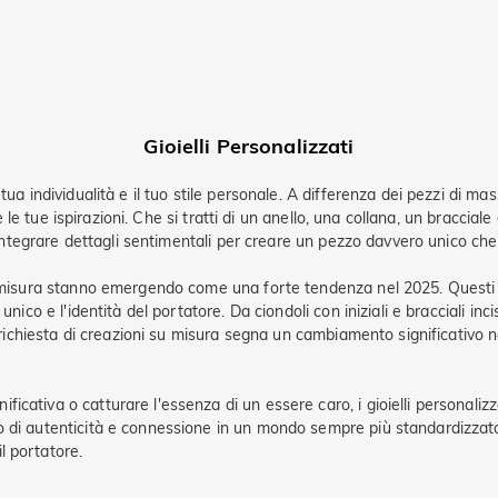
Gioielli Personalizzati
ua individualità e il tuo stile personale. A differenza dei pezzi di mass
e le tue ispirazioni. Che si tratti di un anello, una collana, un bracciale 
o integrare dettagli sentimentali per creare un pezzo davvero unico che
su misura stanno emergendo come una forte tendenza nel 2025. Questi 
nico e l'identità del portatore. Da ciondoli con iniziali e bracciali inc
te richiesta di creazioni su misura segna un cambiamento significativo 
cativa o catturare l'essenza di un essere caro, i gioielli personalizza
io di autenticità e connessione in un mondo sempre più standardizza
l portatore.