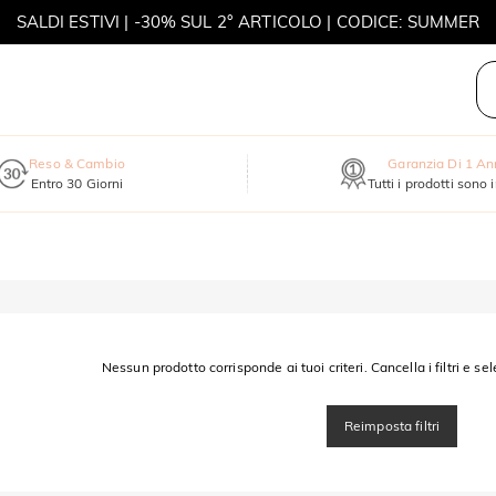
SALDI ESTIVI | -30% SUL 2° ARTICOLO | CODICE: SUMMER
MOVE MY WAY | ACQUISTA 3, COLLANA IN REGALO
Reso & Cambio
Garanzia Di 1 A
Entro 30 Giorni
Tutti i prodotti sono 
Nessun prodotto corrisponde ai tuoi criteri. Cancella i filtri e sel
Reimposta filtri