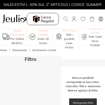
SALDI ESTIVI | -30% SUL 2° ARTICOLO | CODICE: SUMMER
MOVE MY WAY | ACQUISTA 3, COLLANA IN REGALO
Cerca
Regalo!
Garanzia
Shopping
Gratis
Reso &
Di 1 Anno
Sicuro
Spedizione
Cambio
Tutti i
Tutti I Dati
Per Ordine
Entro 30
prodotti
Sono
90,00 €+
Giorni
sono
Protetti
inclusi
Home
Decorazione
Decorazione Cyrstal
Filtro
Nessun prodotto
corrisponde ai tuoi criteri.
Cancella i filtri e seleziona
diverse opzioni di filtro.
Reimposta filtri