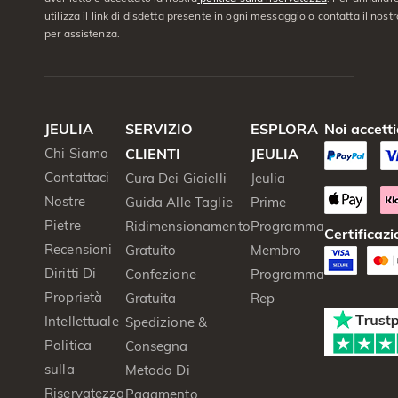
utilizza il link di disdetta presente in ogni messaggio o contatta il nostro
per assistenza.
JEULIA
SERVIZIO
ESPLORA
Noi accett
Chi Siamo
CLIENTI
JEULIA
Contattaci
Cura Dei Gioielli
Jeulia
Nostre
Guida Alle Taglie
Prime
Pietre
Ridimensionamento
Programma
Certificazi
Recensioni
Gratuito
Membro
Diritti Di
Confezione
Programma
Proprietà
Gratuita
Rep
Intellettuale
Spedizione &
Politica
Consegna
sulla
Metodo Di
Riservatezza
Pagamento