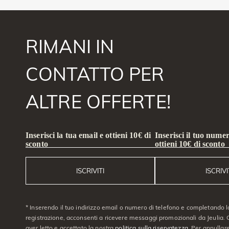
RIMANI IN
CONTATTO PER
ALTRE OFFERTE!
Inserisci la tua email e ottieni 10€ di
Inserisci il tuo numer
sconto
ottieni 10€ di sconto
ISCRIVITI
ISCRIVI
* Inserendo il tuo indirizzo email o numero di telefono e completando l
registrazione, acconsenti a ricevere messaggi promozionali da Jeulia. C
aver letto e accettato la nostra
politica sulla riservatezza
. Per annullare