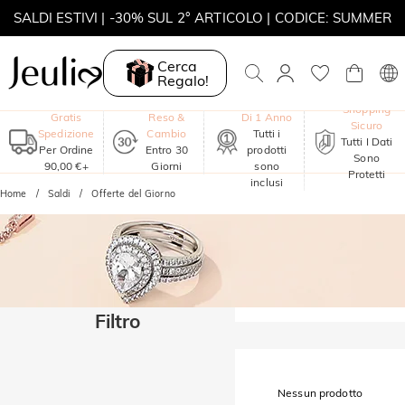
SALDI ESTIVI | -30% SUL 2° ARTICOLO | CODICE: SUMMER
MOVE MY WAY | ACQUISTA 3, COLLANA IN REGALO
Cerca
Regalo!
Garanzia
Shopping
Gratis
Reso &
Di 1 Anno
Sicuro
Spedizione
Cambio
Tutti i
Tutti I Dati
Per Ordine
Entro 30
prodotti
Sono
90,00 €+
Giorni
sono
Protetti
inclusi
Home
Saldi
Offerte del Giorno
Filtro
Nessun prodotto