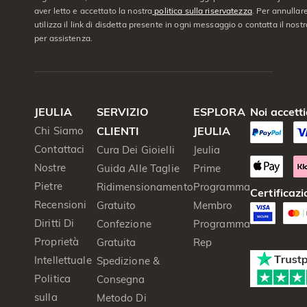
aver letto e accettato la nostra
politica sulla riservatezza
. Per annullare
utilizza il link di disdetta presente in ogni messaggio o contatta il nostro
per assistenza.
JEULIA
SERVIZIO
ESPLORA
Noi accett
Chi Siamo
CLIENTI
JEULIA
Contattaci
Cura Dei Gioielli
Jeulia
Nostre
Guida Alle Taglie
Prime
Pietre
Ridimensionamento
Programma
Certificazi
Recensioni
Gratuito
Membro
Diritti Di
Confezione
Programma
Proprietà
Gratuita
Rep
Intellettuale
Spedizione &
Politica
Consegna
sulla
Metodo Di