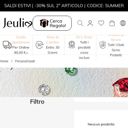
SALDI ESTIVI | -30% SUL 2° ARTICOLO | CODICE: SUMMER
MOVE MY WAY | ACQUISTA 3, COLLANA IN REGALO
Cerca
Regalo!
Garanzia
Shopping
Gratis
Reso &
Di 1 Anno
Sicuro
Spedizione
Cambio
Tutti i
Tutti I Dati
Per Ordine
Entro 30
prodotti
Sono
90,00 €+
Giorni
sono
Protetti
inclusi
Home
Personalizzati
Filtro
Nessun prodotto