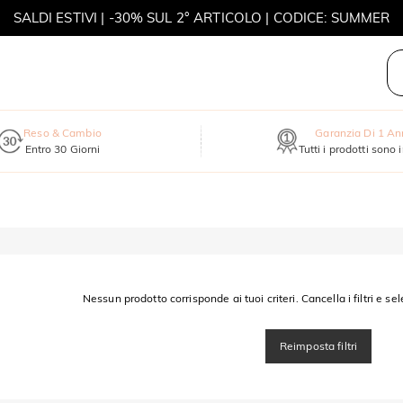
SALDI ESTIVI | -30% SUL 2° ARTICOLO | CODICE: SUMMER
MOVE MY WAY | ACQUISTA 3, COLLANA IN REGALO
Reso & Cambio
Garanzia Di 1 A
Entro 30 Giorni
Tutti i prodotti sono 
Nessun prodotto corrisponde ai tuoi criteri. Cancella i filtri e sel
Reimposta filtri