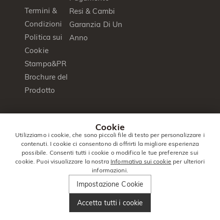
Termini &
Resi & Cambi
Condizioni
Garanzia Di Un
Politica sui
Anno
Cookie
Stampa&PR
Brochure del
Prodotto
© 2014 -
Jeulia
. Tutti I Diritti
Cookie
2026
Jewelry
Riservati.
Utilizziamo i cookie, che sono piccoli file di testo per personalizzare i
contenuti. I cookie ci consentono di offrirti la migliore esperienza
Italia
|
Italiano(it)
|
EUR
€
possibile. Consenti tutti i cookie o modifica le tue preferenze sui
cookie. Puoi visualizzare la nostra
Informativa sui cookie
per ulteriori
informazioni.
Impostazione Cookie
Accetta tutti i cookie