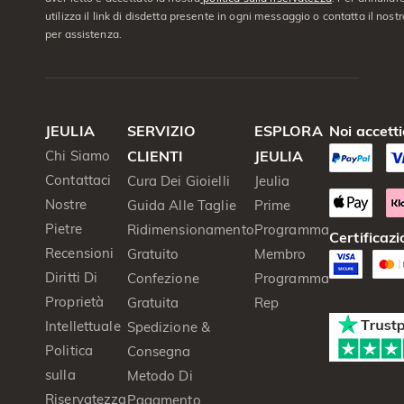
utilizza il link di disdetta presente in ogni messaggio o contatta il nostro
per assistenza.
JEULIA
SERVIZIO
ESPLORA
Noi accett
Chi Siamo
CLIENTI
JEULIA
Contattaci
Cura Dei Gioielli
Jeulia
Nostre
Guida Alle Taglie
Prime
Pietre
Ridimensionamento
Programma
Certificazi
Recensioni
Gratuito
Membro
Diritti Di
Confezione
Programma
Proprietà
Gratuita
Rep
Intellettuale
Spedizione &
Politica
Consegna
sulla
Metodo Di
Riservatezza
Pagamento