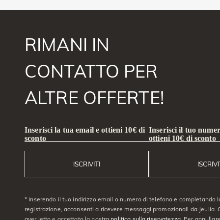
RIMANI IN
CONTATTO PER
ALTRE OFFERTE!
Inserisci la tua email e ottieni 10€ di
Inserisci il tuo numer
sconto
ottieni 10€ di sconto
ISCRIVITI
ISCRIVI
* Inserendo il tuo indirizzo email o numero di telefono e completando l
registrazione, acconsenti a ricevere messaggi promozionali da Jeulia. C
aver letto e accettato la nostra
politica sulla riservatezza
. Per annullare