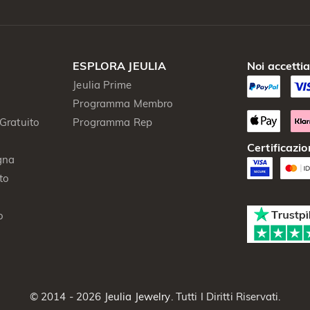
ESPLORA JEULIA
Noi accetti
Jeulia Prime
Programma Membro
Gratuito
Programma Rep
Certificazio
gna
to
o
© 2014 - 2026
Jeulia Jewelry
. Tutti I Diritti Riservati.