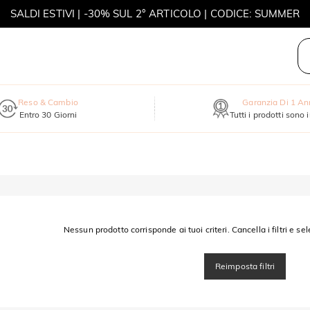
SALDI ESTIVI | -30% SUL 2° ARTICOLO | CODICE: SUMMER
MOVE MY WAY | ACQUISTA 3, COLLANA IN REGALO
Reso & Cambio
Garanzia Di 1 A
Entro 30 Giorni
Tutti i prodotti sono 
Nessun prodotto corrisponde ai tuoi criteri. Cancella i filtri e sel
Reimposta filtri