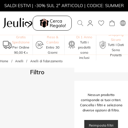
SALDI ESTIVI | -30% SUL 2° ARTICOLO | CODICE: SUMMER
MOVE MY WAY | ACQUISTA 3, COLLANA IN REGALO
Cerca
Regalo!
Garanzia
Shopping
Gratis
Reso &
Di 1 Anno
Sicuro
Spedizione
Cambio
Tutti i
Tutti I Dati
Per Ordine
Entro 30
prodotti
Sono
90,00 €+
Giorni
sono
Protetti
inclusi
Home
Anelli
Anelli di fidanzamento
Filtro
Nessun prodotto
corrisponde ai tuoi criteri.
Cancella i filtri e seleziona
diverse opzioni di filtro.
Reimposta filtri