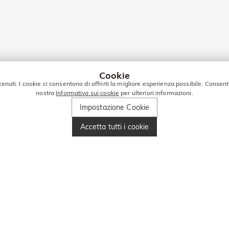
Cookie
tenuti. I cookie ci consentono di offrirti la migliore esperienza possibile. Consent
nostra
Informativa sui cookie
per ulteriori informazioni.
Impostazione Cookie
Accetta tutti i cookie
PER ALTRE OFFERTE!
Inserisci il tuo numero di telefono e ottieni 10€ di