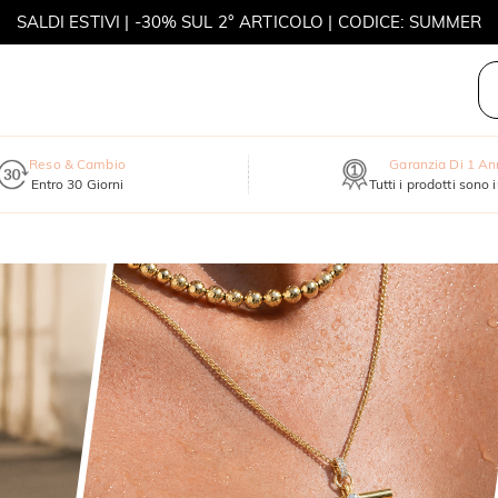
SALDI ESTIVI | -30% SUL 2° ARTICOLO | CODICE: SUMMER
MOVE MY WAY | ACQUISTA 3, COLLANA IN REGALO
Reso & Cambio
Garanzia Di 1 A
Entro 30 Giorni
Tutti i prodotti sono 