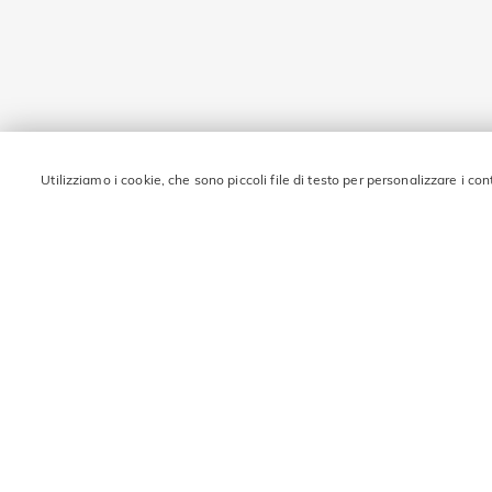
Utilizziamo i cookie, che sono piccoli file di testo per personalizzare i con
RIMANI IN CONTATTO 
Inserisci la tua email e ottieni 10€ di sconto