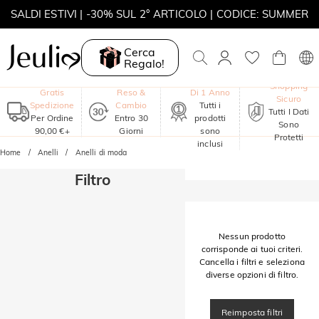
SALDI ESTIVI | -30% SUL 2° ARTICOLO | CODICE: SUMMER
MOVE MY WAY | ACQUISTA 3, COLLANA IN REGALO
Cerca
Regalo!
Garanzia
Shopping
Gratis
Reso &
Di 1 Anno
Sicuro
Spedizione
Cambio
Tutti i
Tutti I Dati
Per Ordine
Entro 30
prodotti
Sono
90,00 €+
Giorni
sono
Protetti
inclusi
Home
Anelli
Anelli di moda
Filtro
Nessun prodotto
corrisponde ai tuoi criteri.
Cancella i filtri e seleziona
diverse opzioni di filtro.
Reimposta filtri