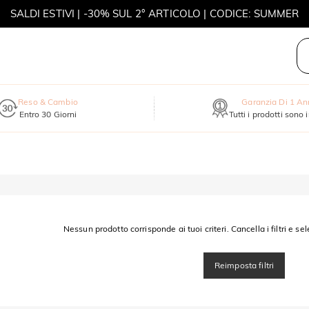
SALDI ESTIVI | -30% SUL 2° ARTICOLO | CODICE: SUMMER
MOVE MY WAY | ACQUISTA 3, COLLANA IN REGALO
Reso & Cambio
Garanzia Di 1 A
Entro 30 Giorni
Tutti i prodotti sono 
Nessun prodotto corrisponde ai tuoi criteri. Cancella i filtri e sel
Reimposta filtri