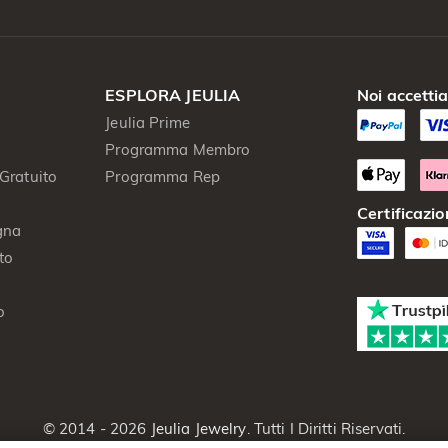
ESPLORA JEULIA
Noi accetti
Jeulia Prime
Programma Membro
Gratuito
Programma Rep
Certificazio
gna
to
o
© 2014 - 2026
Jeulia Jewelry
. Tutti I Diritti Riservati.