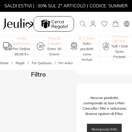
SALDI ESTIVI | -30% SUL 2° ARTICOLO | CODICE: SUMMER
MOVE MY WAY | ACQUISTA 3, COLLANA IN REGALO
Cerca
Regalo!
Garanzia
Shopping
Gratis
Reso &
Di 1 Anno
Sicuro
Spedizione
Cambio
Tutti i
Tutti I Dati
Per Ordine
Entro 30
prodotti
Sono
90,00 €+
Giorni
sono
Protetti
inclusi
Home
Regali
Per Qualcuno
Per Amici
Filtro
Nessun prodotto
corrisponde ai tuoi criteri.
Cancella i filtri e seleziona
diverse opzioni di filtro.
Reimposta filtri