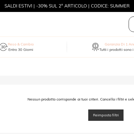
SALDI ESTIVI | -30% SUL 2° ARTICOLO | CODICE: SUMMER
MOVE MY WAY | ACQUISTA 3, COLLANA IN REGALO
Reso & Cambio
Garanzia Di 1 A
Entro 30 Giorni
Tutti i prodotti sono 
Nessun prodotto corrisponde ai tuoi criteri. Cancella i filtri e sel
Reimposta filtri