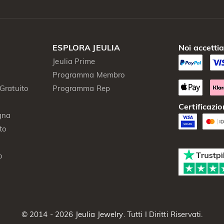
ESPLORA JEULIA
Noi accetti
Jeulia Prime
Programma Membro
Gratuito
Programma Rep
Certificazio
gna
to
o
© 2014 - 2026
Jeulia Jewelry
. Tutti I Diritti Riservati.