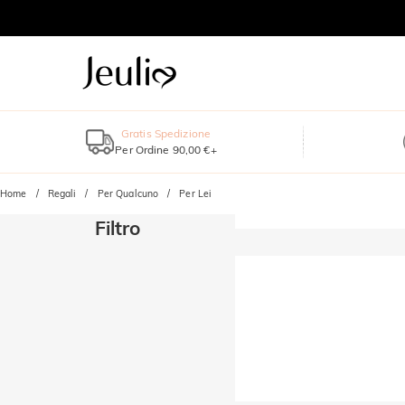
Gratis Spedizione
Per Ordine 90,00 €+
Home
Regali
Per Qualcuno
Per Lei
Filtro