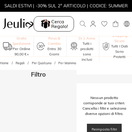
SALDI ESTIVI | -30% SUL 2° ARTICOLO | CODICE: SUMMER
MOVE MY WAY | ACQUISTA 3, COLLANA IN REGALO
Cerca
Regalo!
Garanzia
Shopping
Gratis
Reso &
Di 1 Anno
Sicuro
Spedizione
Cambio
Tutti i
Tutti I Dati
Per Ordine
Entro 30
prodotti
Sono
90,00 €+
Giorni
sono
Protetti
inclusi
Home
Regali
Per Qualcuno
Per Mamma
Filtro
Nessun prodotto
corrisponde ai tuoi criteri.
Cancella i filtri e seleziona
diverse opzioni di filtro.
Reimposta filtri