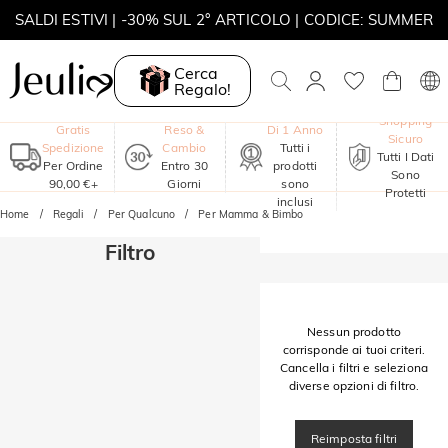
SALDI ESTIVI | -30% SUL 2° ARTICOLO | CODICE: SUMMER
MOVE MY WAY | ACQUISTA 3, COLLANA IN REGALO
Cerca
Regalo!
Garanzia
Shopping
Gratis
Reso &
Di 1 Anno
Sicuro
Spedizione
Cambio
Tutti i
Tutti I Dati
Per Ordine
Entro 30
prodotti
Sono
90,00 €+
Giorni
sono
Protetti
inclusi
Home
Regali
Per Qualcuno
Per Mamma & Bimbo
Filtro
Nessun prodotto
corrisponde ai tuoi criteri.
Cancella i filtri e seleziona
diverse opzioni di filtro.
Reimposta filtri