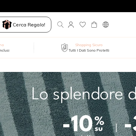
Cerca Regalo!
nno
Shopping Sicuro
inclusi
Tutti I Dati Sono Protetti