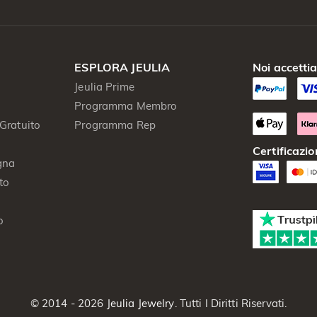
ESPLORA JEULIA
Noi accetti
Jeulia Prime
Programma Membro
Gratuito
Programma Rep
Certificazio
gna
to
o
© 2014 - 2026
Jeulia Jewelry
. Tutti I Diritti Riservati.