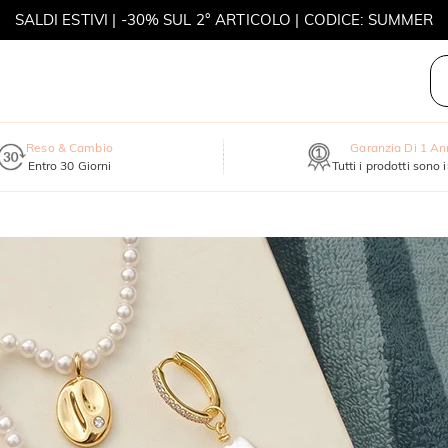
SALDI ESTIVI | -30% SUL 2° ARTICOLO | CODICE: SUMMER
MOVE MY WAY | ACQUISTA 3, COLLANA IN REGALO
Reso & Cambio
Garanzia Di 1 A
Entro 30 Giorni
Tutti i prodotti sono 