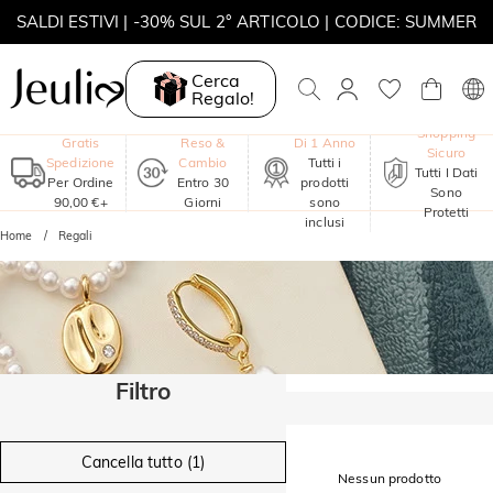
SALDI ESTIVI | -30% SUL 2° ARTICOLO | CODICE: SUMMER
MOVE MY WAY | ACQUISTA 3, COLLANA IN REGALO
Cerca
Regalo!
Garanzia
Shopping
Gratis
Reso &
Di 1 Anno
Sicuro
Spedizione
Cambio
Tutti i
Tutti I Dati
Per Ordine
Entro 30
prodotti
Sono
90,00 €+
Giorni
sono
Protetti
inclusi
Home
Regali
Filtro
Cancella tutto (1)
Nessun prodotto