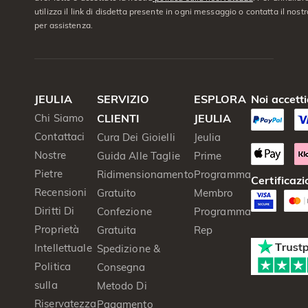
utilizza il link di disdetta presente in ogni messaggio o contatta il nostro
per assistenza.
JEULIA
SERVIZIO
ESPLORA
Noi accett
Chi Siamo
CLIENTI
JEULIA
Contattaci
Cura Dei Gioielli
Jeulia
Nostre
Guida Alle Taglie
Prime
Pietre
Ridimensionamento
Programma
Certificazi
Recensioni
Gratuito
Membro
Diritti Di
Confezione
Programma
Proprietà
Gratuita
Rep
Intellettuale
Spedizione &
Politica
Consegna
sulla
Metodo Di
Riservatezza
Pagamento