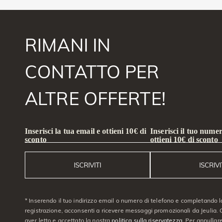
RIMANI IN
CONTATTO PER
ALTRE OFFERTE!
Inserisci la tua email e ottieni 10€ di
Inserisci il tuo numer
sconto
ottieni 10€ di sconto
ISCRIVITI
ISCRIVI
* Inserendo il tuo indirizzo email o numero di telefono e completando l
registrazione, acconsenti a ricevere messaggi promozionali da Jeulia. C
aver letto e accettato la nostra
politica sulla riservatezza
. Per annullare