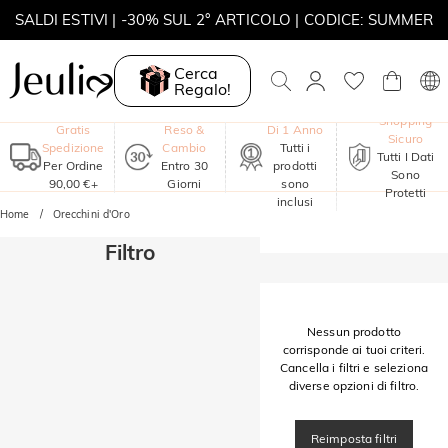
SALDI ESTIVI | -30% SUL 2° ARTICOLO | CODICE: SUMMER
MOVE MY WAY | ACQUISTA 3, COLLANA IN REGALO
Cerca
Regalo!
Garanzia
Shopping
Gratis
Reso &
Di 1 Anno
Sicuro
Spedizione
Cambio
Tutti i
Tutti I Dati
Per Ordine
Entro 30
prodotti
Sono
90,00 €+
Giorni
sono
Protetti
inclusi
Home
Orecchini d'Oro
Filtro
Nessun prodotto
corrisponde ai tuoi criteri.
Cancella i filtri e seleziona
diverse opzioni di filtro.
Reimposta filtri