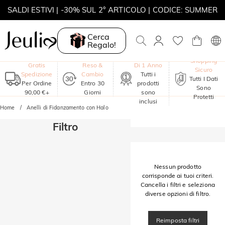
SALDI ESTIVI | -30% SUL 2° ARTICOLO | CODICE: SUMMER
MOVE MY WAY | ACQUISTA 3, COLLANA IN REGALO
Cerca
Regalo!
Garanzia
Shopping
Gratis
Reso &
Di 1 Anno
Sicuro
Spedizione
Cambio
Tutti i
Tutti I Dati
Per Ordine
Entro 30
prodotti
Sono
90,00 €+
Giorni
sono
Protetti
inclusi
Home
Anelli di Fidanzamento con Halo
Filtro
Nessun prodotto
corrisponde ai tuoi criteri.
Cancella i filtri e seleziona
diverse opzioni di filtro.
Reimposta filtri