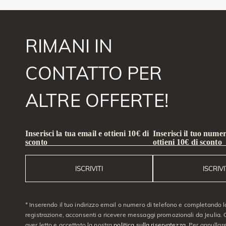
RIMANI IN
CONTATTO PER
ALTRE OFFERTE!
Inserisci la tua email e ottieni 10€ di
Inserisci il tuo numer
sconto
ottieni 10€ di sconto
ISCRIVITI
ISCRIVI
* Inserendo il tuo indirizzo email o numero di telefono e completando l
registrazione, acconsenti a ricevere messaggi promozionali da Jeulia. C
aver letto e accettato la nostra
politica sulla riservatezza
. Per annullare