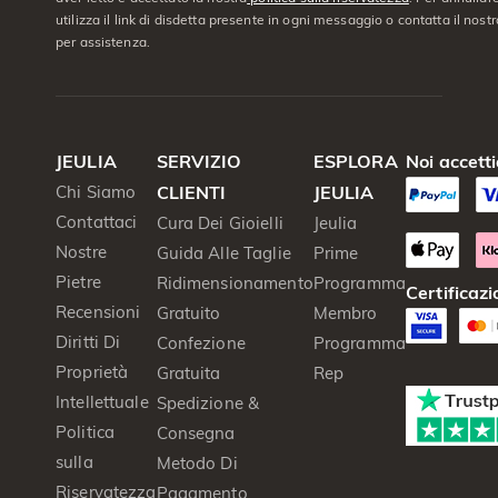
utilizza il link di disdetta presente in ogni messaggio o contatta il nostro
per assistenza.
JEULIA
SERVIZIO
ESPLORA
Noi accett
Chi Siamo
CLIENTI
JEULIA
Contattaci
Cura Dei Gioielli
Jeulia
Nostre
Guida Alle Taglie
Prime
Pietre
Ridimensionamento
Programma
Certificazi
Recensioni
Gratuito
Membro
Diritti Di
Confezione
Programma
Proprietà
Gratuita
Rep
Intellettuale
Spedizione &
Politica
Consegna
sulla
Metodo Di
Riservatezza
Pagamento