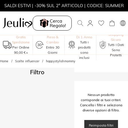
SALDI ESTIVI | -30% SUL 2° ARTICOLO | CODICE: SUMMER
MOVE MY WAY | ACQUISTA 3, COLLANA IN REGALO
Cerca
Regalo!
Garanzia
Shopping
Gratis
Reso &
Di 1 Anno
Sicuro
Spedizione
Cambio
Tutti i
Tutti I Dati
Per Ordine
Entro 30
prodotti
Sono
90,00 €+
Giorni
sono
Protetti
inclusi
Home
Scelte influencer
happystylishmommy
Filtro
Nessun prodotto
corrisponde ai tuoi criteri.
Cancella i filtri e seleziona
diverse opzioni di filtro.
Reimposta filtri