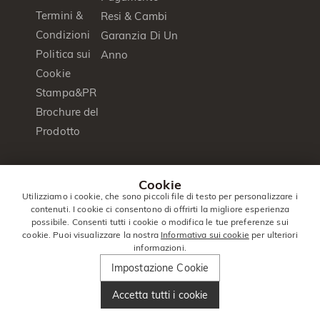
Termini &
Resi & Cambi
Condizioni
Garanzia Di Un
Politica sui
Anno
Cookie
Stampa&PR
Brochure del
Prodotto
© 2014 -
Jeulia
. Tutti I Diritti
Cookie
2026
Jewelry
Riservati.
Utilizziamo i cookie, che sono piccoli file di testo per personalizzare i
contenuti. I cookie ci consentono di offrirti la migliore esperienza
Italia
|
Italiano(it)
|
EUR
€
possibile. Consenti tutti i cookie o modifica le tue preferenze sui
cookie. Puoi visualizzare la nostra
Informativa sui cookie
per ulteriori
informazioni.
Impostazione Cookie
Accetta tutti i cookie