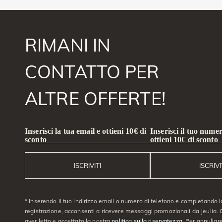
RIMANI IN
CONTATTO PER
ALTRE OFFERTE!
Inserisci la tua email e ottieni 10€ di
Inserisci il tuo numer
sconto
ottieni 10€ di sconto
ISCRIVITI
ISCRIVI
* Inserendo il tuo indirizzo email o numero di telefono e completando l
registrazione, acconsenti a ricevere messaggi promozionali da Jeulia. C
aver letto e accettato la nostra
politica sulla riservatezza
. Per annullare