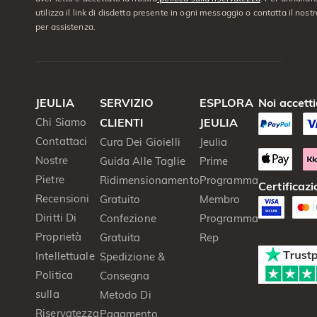
utilizza il link di disdetta presente in ogni messaggio o contatta il nostro
per assistenza.
JEULIA
SERVIZIO
ESPLORA
Noi accett
Chi Siamo
CLIENTI
JEULIA
Contattaci
Cura Dei Gioielli
Jeulia
Nostre
Guida Alle Taglie
Prime
Pietre
Ridimensionamento
Programma
Certificazi
Recensioni
Gratuito
Membro
Diritti Di
Confezione
Programma
Proprietà
Gratuita
Rep
Intellettuale
Spedizione &
Politica
Consegna
sulla
Metodo Di
Riservatezza
Pagamento