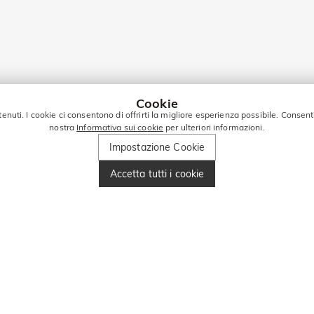
Cookie
tenuti. I cookie ci consentono di offrirti la migliore esperienza possibile. Consent
nostra
Informativa sui cookie
per ulteriori informazioni.
Impostazione Cookie
Accetta tutti i cookie
PER ALTRE OFFERTE!
Inserisci il tuo numero di telefono e ottieni 10€ di