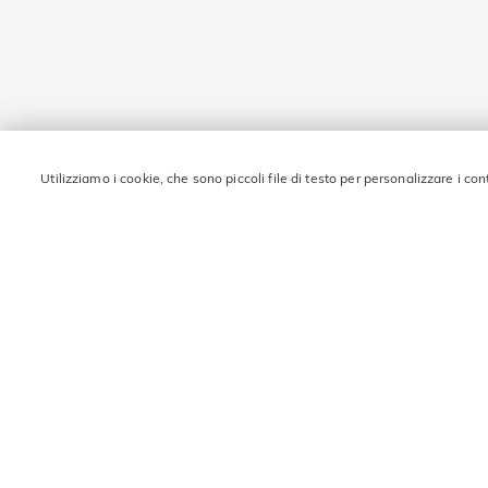
Utilizziamo i cookie, che sono piccoli file di testo per personalizzare i con
RIMANI IN CONTATTO 
Inserisci la tua email e ottieni 10€ di sconto