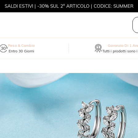
SALDI ESTIVI | -30% SUL 2° ARTICOLO | CODICE: SUMMER
MOVE MY WAY | ACQUISTA 3, COLLANA IN REGALO
Reso & Cambio
Garanzia Di 1 A
Entro 30 Giorni
Tutti i prodotti sono 