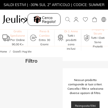
SALDI ESTIVI | -30% SUL 2° ARTICOLO | CODICE: SUMMER
MOVE MY WAY | ACQUISTA 3, COLLANA IN REGALO
Cerca
Regalo!
Garanzia
Shopping
Gratis
Reso &
Di 1 Anno
Sicuro
Spedizione
Cambio
Tutti i
Tutti I Dati
Per Ordine
Entro 30
prodotti
Sono
90,00 €+
Giorni
sono
Protetti
inclusi
Home
Gioielli Hug Me
Filtro
Nessun prodotto
corrisponde ai tuoi criteri.
Cancella i filtri e seleziona
diverse opzioni di filtro.
Reimposta filtri