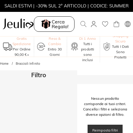
SALDI ESTIVI | -30% SUL 2° ARTICOLO | CODICE: SUMMER
MOVE MY WAY | ACQUISTA 3, COLLANA IN REGALO
Cerca
Regalo!
Garanzia
Shopping
Gratis
Reso &
Di 1 Anno
Sicuro
Spedizione
Cambio
Tutti i
Tutti I Dati
Per Ordine
Entro 30
prodotti
Sono
90,00 €+
Giorni
sono
Protetti
inclusi
Home
Bracciali Infinito
Filtro
Nessun prodotto
corrisponde ai tuoi criteri.
Cancella i filtri e seleziona
diverse opzioni di filtro.
Reimposta filtri