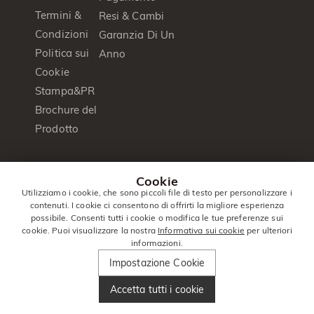
Termini &
Resi & Cambi
Condizioni
Garanzia Di Un
Politica sui
Anno
Cookie
Stampa&PR
Brochure del
Prodotto
© 2014 -
Jeulia
. Tutti I Diritti
Cookie
2026
Jewelry
Riservati.
Utilizziamo i cookie, che sono piccoli file di testo per personalizzare i
contenuti. I cookie ci consentono di offrirti la migliore esperienza
Italia
|
Italiano(it)
|
EUR
€
possibile. Consenti tutti i cookie o modifica le tue preferenze sui
cookie. Puoi visualizzare la nostra
Informativa sui cookie
per ulteriori
informazioni.
Impostazione Cookie
Accetta tutti i cookie