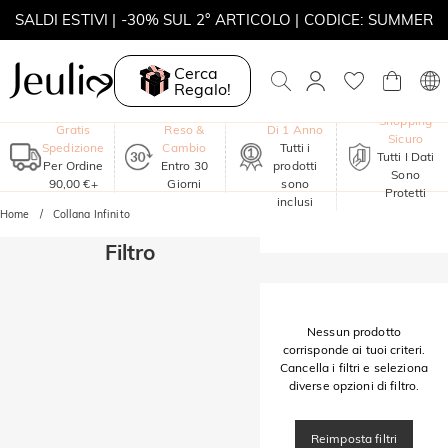
SALDI ESTIVI | -30% SUL 2° ARTICOLO | CODICE: SUMMER
MOVE MY WAY | ACQUISTA 3, COLLANA IN REGALO
Cerca
Regalo!
Garanzia
Shopping
Gratis
Reso &
Di 1 Anno
Sicuro
Spedizione
Cambio
Tutti i
Tutti I Dati
Per Ordine
Entro 30
prodotti
Sono
90,00 €+
Giorni
sono
Protetti
inclusi
Home
Collana Infinito
Filtro
Nessun prodotto
corrisponde ai tuoi criteri.
Cancella i filtri e seleziona
diverse opzioni di filtro.
Reimposta filtri