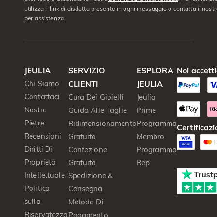
utilizza il link di disdetta presente in ogni messaggio o contatta il nostro
per assistenza.
JEULIA
SERVIZIO
ESPLORA
Noi accett
Chi Siamo
CLIENTI
JEULIA
Contattaci
Cura Dei Gioielli
Jeulia
Nostre
Guida Alle Taglie
Prime
Pietre
Ridimensionamento
Programma
Certificazi
Recensioni
Gratuito
Membro
Diritti Di
Confezione
Programma
Proprietà
Gratuita
Rep
Intellettuale
Spedizione &
Politica
Consegna
sulla
Metodo Di
Riservatezza
Pagamento