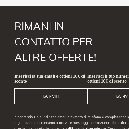
RIMANI IN
CONTATTO PER
ALTRE OFFERTE!
Inserisci la tua email e ottieni 10€ di
Inserisci il tuo numer
sconto
ottieni 10€ di sconto
ISCRIVITI
ISCRIVI
* Inserendo il tuo indirizzo email o numero di telefono e completando l
registrazione, acconsenti a ricevere messaggi promozionali da Jeulia. C
aver letto e accettato la nostra
politica sulla riservatezza
. Per annullare