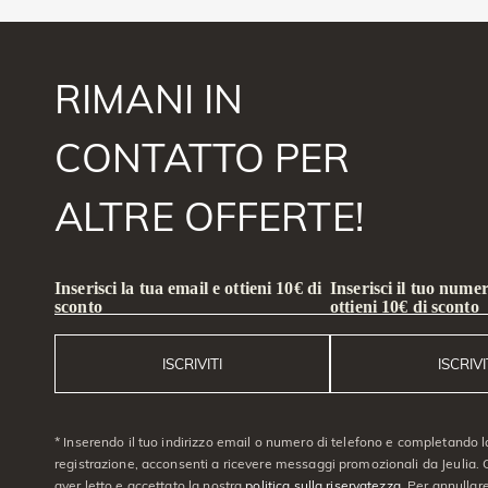
RIMANI IN
CONTATTO PER
ALTRE OFFERTE!
Inserisci la tua email e ottieni 10€ di
Inserisci il tuo numer
sconto
ottieni 10€ di sconto
ISCRIVITI
ISCRIVI
* Inserendo il tuo indirizzo email o numero di telefono e completando l
registrazione, acconsenti a ricevere messaggi promozionali da Jeulia. C
aver letto e accettato la nostra
politica sulla riservatezza
. Per annullare