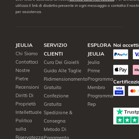
utilizza il link di disdetta presente in ogni messaggio o contatta il nostro
per assistenza.
JEULIA
SERVIZIO
ESPLORA
Noi accett
Chi Siamo
CLIENTI
JEULIA
Contattaci
Cura Dei Gioielli
Jeulia
Nostre
Guida Alle Taglie
Prime
Pietre
Ridimensionamento
Programma
Certificazi
Recensioni
Gratuito
Membro
Diritti Di
Confezione
Programma
Proprietà
Gratuita
Rep
Intellettuale
Spedizione &
Politica
Consegna
sulla
Metodo Di
Riservatezza
Pagamento