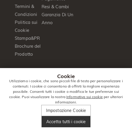
Termini &
Resi & Cambi
Condizioni
Garanzia Di Un
Politica sui
Anno
Cookie
Stampa&PR
Brochure del
Prodotto
© 2014 -
Jeulia
. Tutti I Diritti
Cookie
2026
Jewelry
Riservati.
Utilizziamo i cookie, che sono piccoli file di testo per personalizzare i
contenuti. I cookie ci consentono di offrirti la migliore esperienza
Italia
|
Italiano(it)
|
EUR
€
possibile. Consenti tutti i cookie o modifica le tue preferenze sui
cookie. Puoi visualizzare la nostra
Informativa sui cookie
per ulteriori
informazioni.
Impostazione Cookie
Accetta tutti i cookie