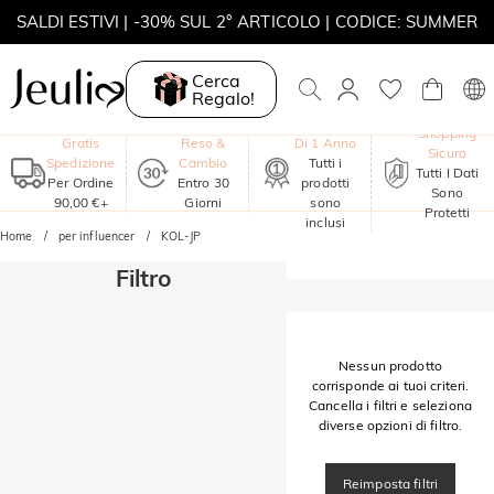
SALDI ESTIVI | -30% SUL 2° ARTICOLO | CODICE: SUMMER
MOVE MY WAY | ACQUISTA 3, COLLANA IN REGALO
Cerca
Regalo!
Garanzia
Shopping
Gratis
Reso &
Di 1 Anno
Sicuro
Spedizione
Cambio
Tutti i
Tutti I Dati
Per Ordine
Entro 30
prodotti
Sono
90,00 €+
Giorni
sono
Protetti
inclusi
Home
per influencer
KOL-JP
Filtro
Nessun prodotto
corrisponde ai tuoi criteri.
Cancella i filtri e seleziona
diverse opzioni di filtro.
Reimposta filtri