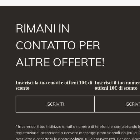
RIMANI IN
CONTATTO PER
ALTRE OFFERTE!
Inserisci la tua email e ottieni 10€ di
Inserisci il tuo numer
sconto
ottieni 10€ di sconto
ISCRIVITI
ISCRIVI
* Inserendo il tuo indirizzo email o numero di telefono e completando l
registrazione, acconsenti a ricevere messaggi promozionali da Jeulia. C
aver letto e accettato la nostra
politica sulla riservatezza
. Per annullare