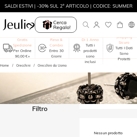
SALDI ESTIVI | -30% SUL 2° ARTICOLO | CODICE: SUMMER
MOVE MY WAY | ACQUISTA 3, COLLANA IN REGALO
Cerca
Regalo!
Garanzia
Shopping
Gratis
Reso &
Di 1 Anno
Sicuro
Spedizione
Cambio
Tutti i
Tutti I Dati
Per Ordine
Entro 30
prodotti
Sono
90,00 €+
Giorni
sono
Protetti
inclusi
Home
Orecchini
Orecchini da Uomo
Filtro
Nessun prodotto