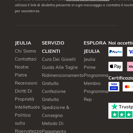
utilizza il link di disdetta presente in ogni messaggio o contatta il nostro
per assistenza.
JEULIA
SERVIZIO
ESPLORA
Noi accett
Chi Siamo
CLIENTI
JEULIA
Contattaci
Cura Dei Gioielli
Jeulia
Nostre
Guida Alle Taglie
Prime
Pietre
Ridimensionamento
Programma
Certificazi
Recensioni
Gratuito
Membro
Diritti Di
Confezione
Programma
Proprietà
Gratuita
Rep
Intellettuale
Spedizione &
Politica
Consegna
sulla
Metodo Di
Riservatezza
Pagamento